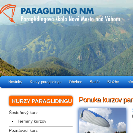
Novinky
Kurzy paraglidingu
Obchod
Bazár
Služby
Info
Ponuka kurzov par
KURZY PARAGLIDINGU
Šestdňový kurz
Termíny kurzov
Poznávací kurz