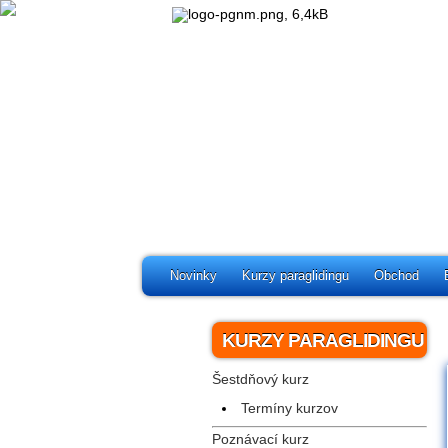
Novinky
Kurzy paraglidingu
Obchod
KURZY PARAGLIDINGU
Šestdňový kurz
Termíny kurzov
Poznávací kurz