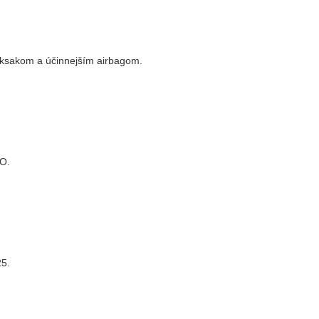
uksakom a účinnejším airbagom.
BO.
25.