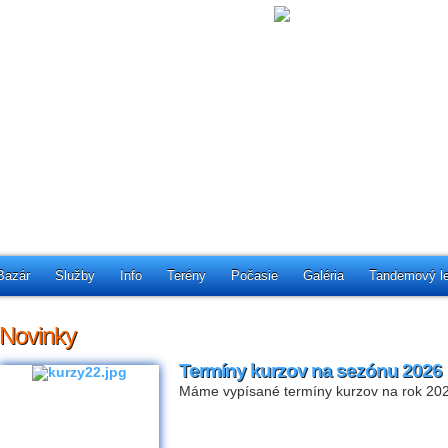
Bazár
Služby
Info
Terény
Počasie
Galéria
Tandemový le
Novinky
Termíny kurzov na sezónu 2026
Máme vypísané termíny kurzov na rok 20