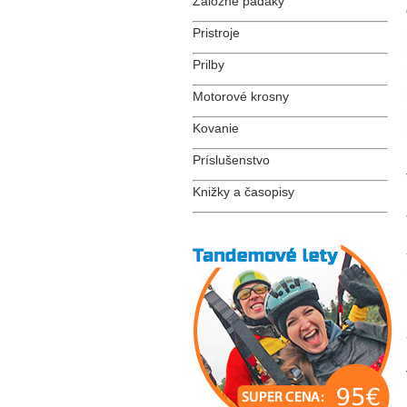
Záložné padáky
Pristroje
Prilby
Motorové krosny
Kovanie
Príslušenstvo
Knižky a časopisy