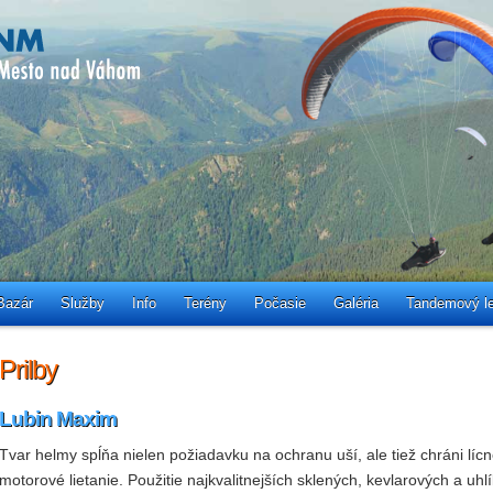
Bazár
Služby
Info
Terény
Počasie
Galéria
Tandemový le
Prilby
Lubin Maxim
Tvar helmy spĺňa nielen požiadavku na ochranu uší, ale tiež chráni lícn
motorové lietanie. Použitie najkvalitnejších sklených, kevlarových a uh