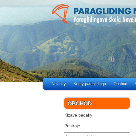
Novinky
Kurzy paraglidingu
Obchod
OBCHOD
Kĺzavé padáky
Postroje